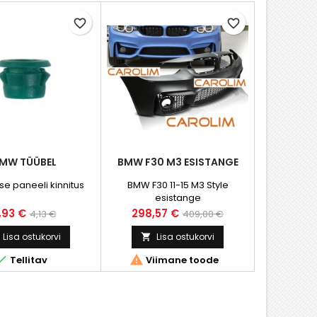
favorite_border
favorite_border
MW TÜÜBEL
BMW F30 M3 ESISTANGE
e paneeli kinnitus
BMW F30 11-15 M3 Style
esistange
ind
Tavahind
Hind
Tavahind
,93 €
298,57 €
4,13 €
409,00 €
Lisa ostukorvi
Lisa ostukorvi



Tellitav
Viimane toode