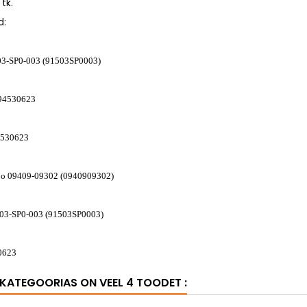
 tk.
d:
03-SP0-003 (91503SP0003)
 94530623
4530623
 09409-09302 (0940909302)
03-SP0-003 (91503SP0003)
0623
KATEGOORIAS ON VEEL 4 TOODET :