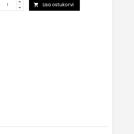
Lisa ostukorvi
