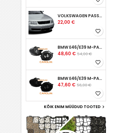
VOLKSWAGEN PASSAT B5 ILUVÕRE
Hind
22,00 €
favorite_border
BMW E46/E39 M-PAKETT UDUTULED
Hind
Tavahind
48,60 €
54,00 €
favorite_border
BMW E46/E39 M-PAKETT UDUTULED
Hind
Tavahind
47,60 €
56,00 €
favorite_border
KÕIK ENIM MÜÜDUD TOOTED
