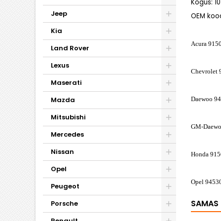
Kogus: 10
Jeep
OEM koo
Kia
Acura 915
Land Rover
Lexus
Chevrolet
Maserati
Mazda
Daewoo 9
Mitsubishi
GM-Daewoo
Mercedes
Nissan
Honda 915
Opel
Opel 9453
Peugeot
SAMAS 
Porsche
Renault