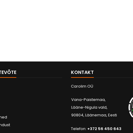
TTEVÕTE
KONTAKT
Carolim OÜ
Vana-Paistemaa,
Lääne-Nigula vald,
90804, Läänemaa, Eesti
dmed
ndust
Telefon:
+372 56 450 643