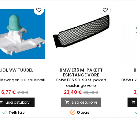
favorite_border
favorite_border
UDI, VW TÜÜBEL
BMW E36 M-PAKETT
B
ESISTANGE VÕRE
lkswagen iluliistu kinniti
BMW E36 90-99 M-pakett
BMW uks
esistange võre
Hind
Tavahind
Hind
Tavahind
H
6,77 €
23,40 €
3
7,13 €
26,00 €
Lisa ostukorvi
Lisa ostukorvi





Tellitav
Otsas