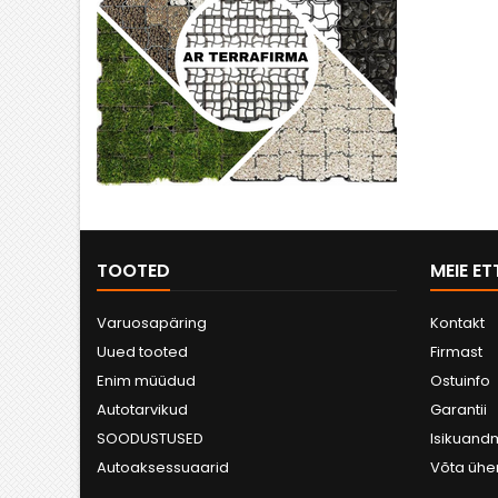
TOOTED
MEIE E
Varuosapäring
Kontakt
Uued tooted
Firmast
Enim müüdud
Ostuinfo
Autotarvikud
Garantii
SOODUSTUSED
Isikuan
Autoaksessuaarid
Võta ühe