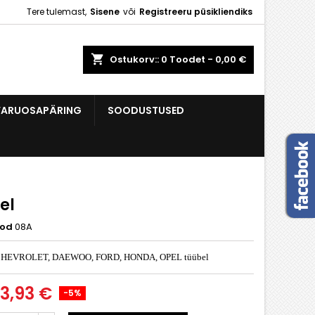
Tere tulemast,
Sisene
või
Registreeru püsikliendiks
×
×
×
shopping_cart
Ostukorv::
0
Toodet - 0,00 €
VARUOSAPÄRING
SOODUSTUSED
e
i
el
ood
08A
HEVROLET, DAEWOO, FORD, HONDA, OPEL tüübel
3,93 €
-5%