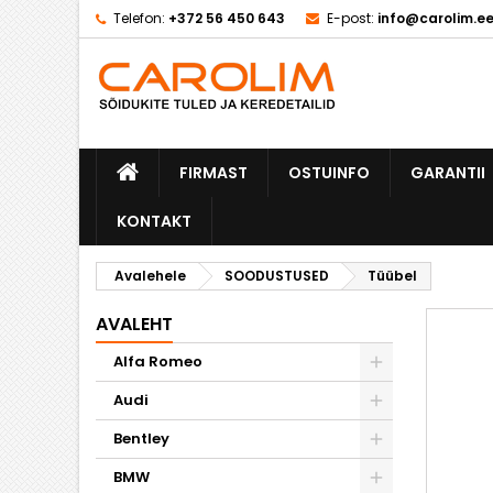
Telefon:
+372 56 450 643
E-post:
info@carolim.e
M
L
S
add_circle_outline
Te
So
FIRMAST
OSTUINFO
GARANTII
KONTAKT
Avalehele
SOODUSTUSED
Tüübel
AVALEHT
Alfa Romeo
Audi
Bentley
BMW