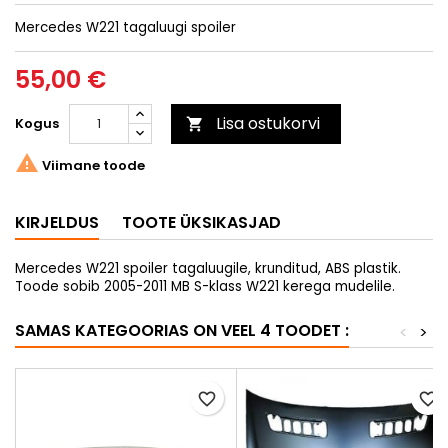
Mercedes W221 tagaluugi spoiler
55,00 €
Lisa ostukorvi
Kogus


Viimane toode
KIRJELDUS
TOOTE ÜKSIKASJAD
Mercedes W221 spoiler tagaluugile, krunditud, ABS plastik.
Toode sobib 2005-2011 MB S-klass W221 kerega mudelile.
SAMAS KATEGOORIAS ON VEEL 4 TOODET :
<
>
favorite_border
favorite_border