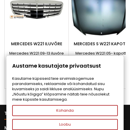
MERCEDES W221 ILUVÕRE
MERCEDES S W221 KAPOTT
Mercedes W221 09-13 iluvõre
Mercedes W221 05- kapott
Hind
Hind
189,00 €
598,00 €
Austame kasutajate privaatsust
Lisa ostukorvi
Lisa ostukorvi


Kasutame küpsiseid teie sirvimiskogemuse
parandamiseks, reklaamide või kohandatud sisu


Otsas
Otsas
kuvamiseks ja saidi liikluse analüüsimiseks. Nupu
„Nõustu kõigiga” klõpsamine näitab teie nõusolekut
meie küpsiste kasutamisega.
Kohanda

TOOTED
Loobu

MEIE ETTEVÕTE