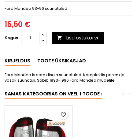
Ford Mondeo 93-96 suunatuled
15,50 €
Lisa ostukorvi
Kogus

KIRJELDUS
TOOTE ÜKSIKASJAD
Ford Mondeo kroom disain suunatuled. Komplektis parem ja
vasak suunatuli. Sobib 1993-1996 Ford Mondeo mudelile.
SAMAS KATEGOORIAS ON VEEL 1 TOODE :
<
>
favorite_border