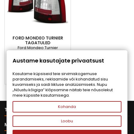
FORD MONDEO TURNIER
TAGATULED
Ford Mondeo Turnier
tagatuled,
Hind
84,00 €
Austame kasutajate privaatsust
Lisa ostukorvi

Kasutame küpsiseid teie sirvimiskogemuse
parandamiseks, reklaamide või kohandatud sisu

Viimane toode
kuvamiseks ja saidi liikluse analüüsimiseks. Nupu
„Nõustu kõigiga” klõpsamine näitab teie nõusolekut
meie küpsiste kasutamisega.
Kohanda

TOOTED
Loobu

MEIE ETTEVÕTE