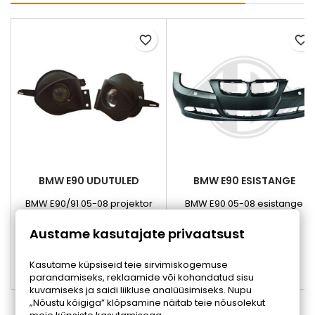
favorite_border
favorite_border
BMW E90 UDUTULED
BMW E90 ESISTANGE
BMW E90/91 05-08 projektor
BMW E90 05-08 esistange
udutuled
Hind
Hind
111,60 €
110,00 €
Austame kasutajate privaatsust
Lisa ostukorvi
Lisa ostukorvi


Kasutame küpsiseid teie sirvimiskogemuse
parandamiseks, reklaamide või kohandatud sisu


Otsas
Tellitav
kuvamiseks ja saidi liikluse analüüsimiseks. Nupu
„Nõustu kõigiga” klõpsamine näitab teie nõusolekut