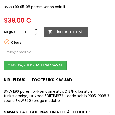
BMW E90 05-08 parem xenon esituli
939,00 €
Lisa ostukorvi
Kogus


Otsas
TEAVITA, KUI ON JÄLLE SAADAVAL
KIRJELDUS
TOOTE ÜKSIKASJAD
BMW E90 parem bi-ksenoon esituli, D1S/H7, kurvitule
funktsiooniga, OE kood 63117161672. Toode sobib 2005-2008 3-
seeria BMW E90 kerega mudelile.
SAMAS KATEGOORIAS ON VEEL 4 TOODET :
<
>