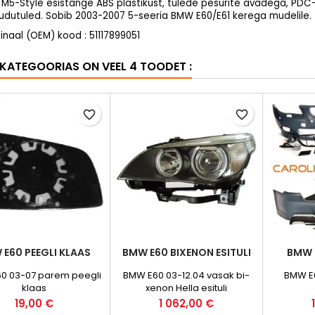
M5-Style esistange ABS plastikust, tulede pesurite avadega, PDC-
 udutuled. Sobib 2003-2007 5-seeria BMW E60/E61 kerega mudelile.
inaal (OEM) kood : 51117899051
KATEGOORIAS ON VEEL 4 TOODET :
favorite_border
favorite_border
E60 PEEGLI KLAAS
BMW E60 BIXENON ESITULI
BMW 
0 03-07 parem peegli
BMW E60 03-12.04 vasak bi-
BMW E6
klaas
xenon Hella esituli
Hind
Hind
19,00 €
1 062,00 €