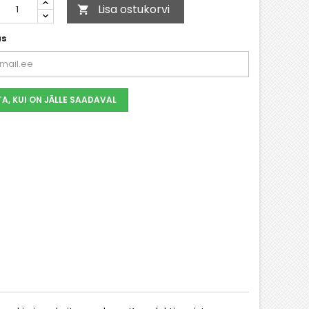
Lisa ostukorvi

as
TA, KUI ON JÄLLE SAADAVAL