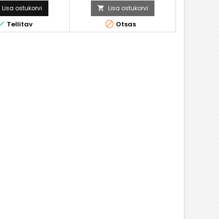
Lisa ostukorvi
Lisa ostukorvi



Tellitav
Otsas