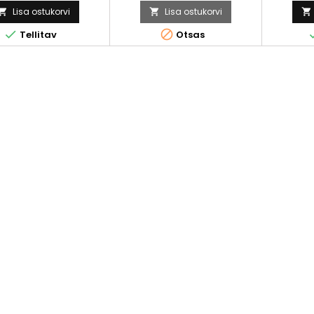
Lisa ostukorvi
Lisa ostukorvi





Tellitav
Otsas