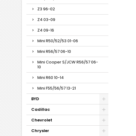
Z3 96-02
Z4 03-09
Z4 09-16
Mini R50/52/53 01-06
Mini R56/57 06-10
Mini Cooper S/JCW R56/57 06-
10
Mini R60 10-14
Mini F55/56/57 13-21
BYD
Cadillac
Chevrolet
Chrysler