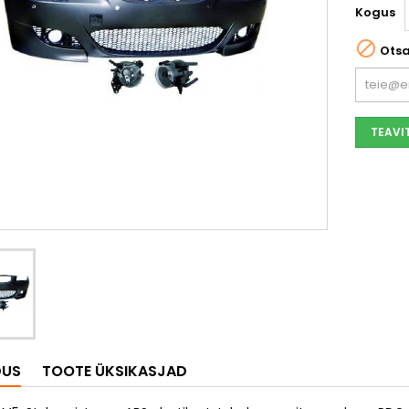
Kogus

Ots
TEAVI
DUS
TOOTE ÜKSIKASJAD