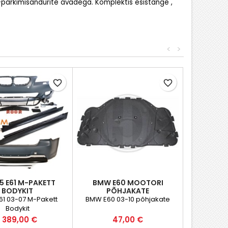
parkimisandurite avadega. Komplektis esistange ,
<
>
favorite_border
favorite_border
5 E61 M-PAKETT
BMW E60 MOOTORI
BODYKIT
PÕHJAKATE
1 03-07 M-Pakett
BMW E60 03-10 põhjakate
Bodykit
Hind
Hind
1 389,00 €
47,00 €