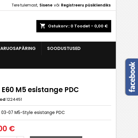
Tere tulemast,
Sisene
või
Registreeru püsikliendiks
×
×
×
shopping_cart
Ostukorv::
0
Toodet - 0,00 €
VARUOSAPÄRING
SOODUSTUSED
e
i
E60 M5 esistange PDC
ood
1224451
 03-07 M5-Style esistange PDC
00 €