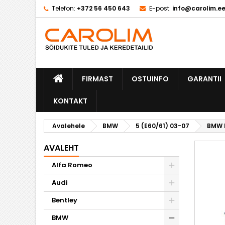
Telefon:
+372 56 450 643
E-post:
info@carolim.e
M
L
S
add_circle_outline
Te
So
FIRMAST
OSTUINFO
GARANTII
KONTAKT
Avalehele
BMW
5 (E60/61) 03-07
BMW 
AVALEHT
Otsas
Alfa Romeo
Audi
Bentley
BMW