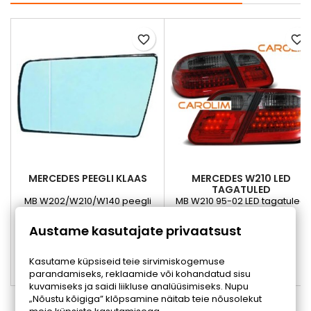
favorite_border
favorite_border
MERCEDES PEEGLI KLAAS
MERCEDES W210 LED
TAGATULED
MB W202/W210/W140 peegli
MB W210 95-02 LED tagatuled
klaas, parem
Hind
Hind
21,00 €
205,00 €
Austame kasutajate privaatsust
Lisa ostukorvi
Lisa ostukorvi


Kasutame küpsiseid teie sirvimiskogemuse
parandamiseks, reklaamide või kohandatud sisu


Tellitav
Tellitav
kuvamiseks ja saidi liikluse analüüsimiseks. Nupu
„Nõustu kõigiga” klõpsamine näitab teie nõusolekut